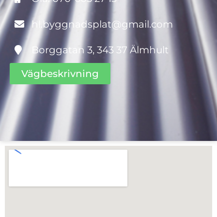
hl.byggnadsplat@gmail.com
Borggatan 3, 343 37 Älmhult
Vägbeskrivning