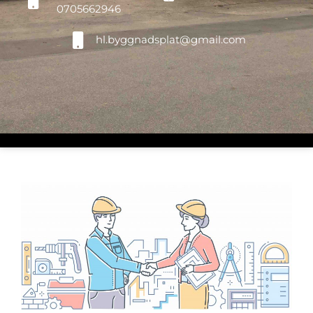
0705662946
hl.byggnadsplat@gmail.com