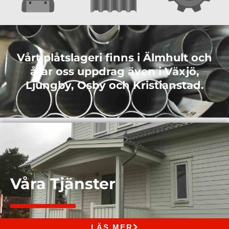
Vårt plåtslageri finns i Älmhult och
åtar oss uppdrag även i Växjö,
Ljungby, Osby och Kristianstad.
Våra Tjänster
LÄS MER